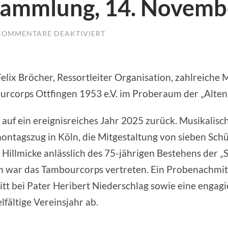
sammlung, 14. Novemb
KOMMENTARE DEAKTIVIERT
FÜR
MITGLIEDERVERSAMMLUNG,
14.
NOVEMBER
2025
x Bröcher, Ressortleiter Organisation, zahlreiche Mi
corps Ottfingen 1953 e.V. im Proberaum der „Alten 
n auf ein ereignisreiches Jahr 2025 zurück. Musikali
tagszug in Köln, die Mitgestaltung von sieben Schü
 Hillmicke anlässlich des 75-jährigen Bestehens der 
 war das Tambourcorps vertreten. Ein Probenachmitt
tt bei Pater Heribert Niederschlag sowie eine engag
fältige Vereinsjahr ab.