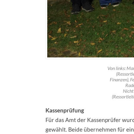
Von links: Mar
(Ressortl
Finanzen), F
Rade
Nicht
(Ressortleit
Kassenprüfung
Für das Amt der Kassenprüfer wur
gewählt. Beide übernehmen für ein