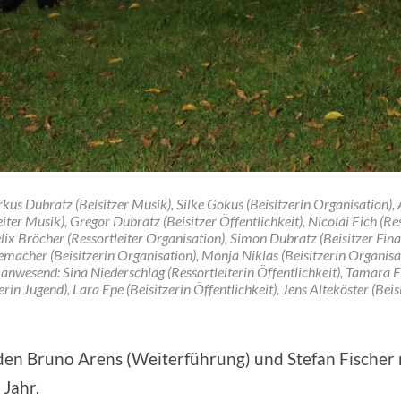
kus Dubratz (Beisitzer Musik), Silke Gokus (Beisitzerin Organisation),
eiter Musik), Gregor Dubratz (Beisitzer Öffentlichkeit), Nicolai Eich (Res
elix Bröcher (Ressortleiter Organisation), Simon Dubratz (Beisitzer Fina
macher (Beisitzerin Organisation), Monja Niklas (Beisitzerin Organisa
 anwesend: Sina Niederschlag (Ressortleiterin Öffentlichkeit), Tamara F
erin Jugend), Lara Epe (Beisitzerin Öffentlichkeit), Jens Alteköster (Bei
den Bruno Arens (Weiterführung) und Stefan Fischer
 Jahr.