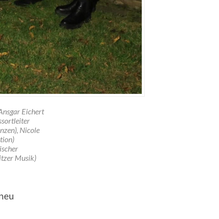
 Ansgar Eichert
sortleiter
nzen), Nicole
tion)
ischer
sitzer Musik)
 neu