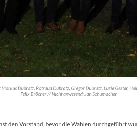
: Markus Dubratz, Rotraud Dubratz, Gregor Dubratz, Luzie Gester, Hei
Felix Bröcher // Nicht anwesend: Jan Schumacher
hst den Vorstand, bevor die Wahlen durchgeführt wu