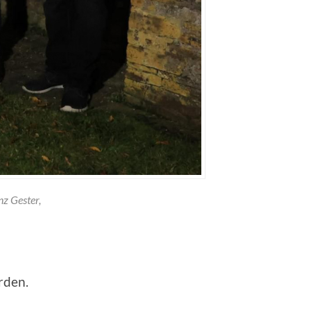
nz Gester,
rden.