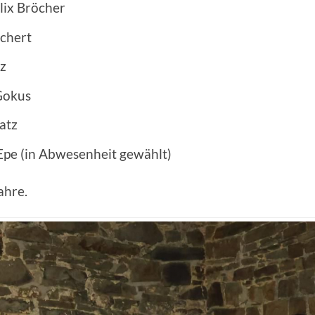
lix Bröcher
ichert
z
 Gokus
atz
a Epe (in Abwesenheit gewählt)
ahre.