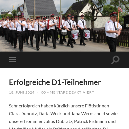
Erfolgreiche D1-Teilnehmer
18. JUNI 2024
/
KOMMENTARE DEAKTIVIERT
FÜR
ERFOLGREICHE
D1-
Sehr erfolgreich haben kürzlich unsere Flötistinnen
TEILNEHMER
Clara Dubratz, Daria Weck und Jana Wernscheid sowie
unsere Trommler Julius Dubratz, Patrick Erdmann und
Maximilian Müller die Prüfung des diesjährigen D1-