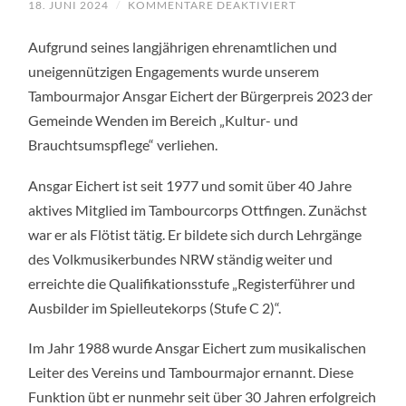
18. JUNI 2024
/
KOMMENTARE DEAKTIVIERT
FÜR
BÜRGERPREIS
2023
Aufgrund seines langjährigen ehrenamtlichen und
FÜR
TAMBOURMAJOR
uneigennützigen Engagements wurde unserem
ANSGAR
EICHERT
Tambourmajor Ansgar Eichert der Bürgerpreis 2023 der
Gemeinde Wenden im Bereich „Kultur- und
Brauchtsumspflege“ verliehen.
Ansgar Eichert ist seit 1977 und somit über 40 Jahre
aktives Mitglied im Tambourcorps Ottfingen. Zunächst
war er als Flötist tätig. Er bildete sich durch Lehrgänge
des Volkmusikerbundes NRW ständig weiter und
erreichte die Qualifikationsstufe „Registerführer und
Ausbilder im Spielleutekorps (Stufe C 2)“.
Im Jahr 1988 wurde Ansgar Eichert zum musikalischen
Leiter des Vereins und Tambourmajor ernannt. Diese
Funktion übt er nunmehr seit über 30 Jahren erfolgreich