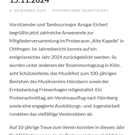
4. DEZEMBER 2024
/
KOMMENTARE DEAKTIVIERT
FÜR
MITGLIEDER
15.11.2024
Vorsitzender und Tambourmajor Ansgar Eichert
begrüßte jetzt zahlreiche Anwesende zur
Mitgliederversammlung im Proberaum „Alte Kapelle“ in
Ottfingen. Im Jahresbericht konnte auf ein
ereignisreiches Jahr 2024 zurückgeblickt werden. So
wurden unter anderem der Rosenmontagszug in Köln,
acht Schützenfeste, das Musikfest zum 100-jährigen
Bestehen des Musikvereins Hünsborn sowie der
Erntedankzug Friesenhagen mitgestaltet. Ein
Probenachmittag, ein Vereinsausflug nach Nürnberg
sowie eine engagierte Ausbildungs- und Jugendarbeit
rundeten das vielfältige Vereinsleben ab.
Auf 10-jährige Treue zum Verein konnten in diesem Jahr