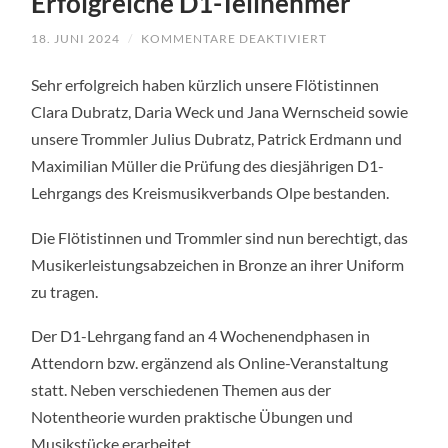
Erfolgreiche D1-Teilnehmer
18. JUNI 2024
/
KOMMENTARE DEAKTIVIERT
FÜR
ERFOLGREICHE
D1-
Sehr erfolgreich haben kürzlich unsere Flötistinnen
TEILNEHMER
Clara Dubratz, Daria Weck und Jana Wernscheid sowie
unsere Trommler Julius Dubratz, Patrick Erdmann und
Maximilian Müller die Prüfung des diesjährigen D1-
Lehrgangs des Kreismusikverbands Olpe bestanden.
Die Flötistinnen und Trommler sind nun berechtigt, das
Musikerleistungsabzeichen in Bronze an ihrer Uniform
zu tragen.
Der D1-Lehrgang fand an 4 Wochenendphasen in
Attendorn bzw. ergänzend als Online-Veranstaltung
statt. Neben verschiedenen Themen aus der
Notentheorie wurden praktische Übungen und
Musikstücke erarbeitet.