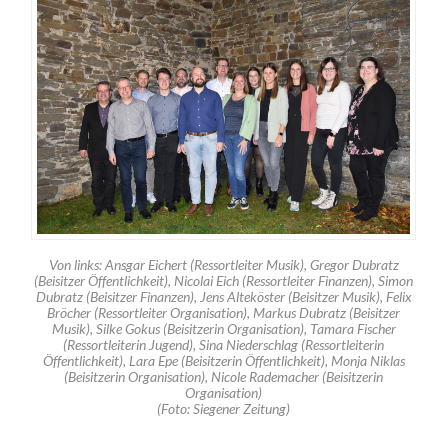
Von links: Ansgar Eichert (Ressortleiter Musik), Gregor Dubratz
(Beisitzer Öffentlichkeit), Nicolai Eich (Ressortleiter Finanzen), Simon
Dubratz (Beisitzer Finanzen), Jens Alteköster (Beisitzer Musik), Felix
Bröcher (Ressortleiter Organisation), Markus Dubratz (Beisitzer
Musik), Silke Gokus (Beisitzerin Organisation), Tamara Fischer
(Ressortleiterin Jugend), Sina Niederschlag (Ressortleiterin
Öffentlichkeit), Lara Epe (Beisitzerin Öffentlichkeit), Monja Niklas
(Beisitzerin Organisation), Nicole Rademacher (Beisitzerin
Organisation)
(Foto: Siegener Zeitung)