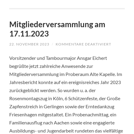
Mitgliederversammlung am
17.11.2023
22. NOVEMBER 2023
/
KOMMENTARE DEAKTIVIERT
FÜR
MITGLIED
AM
Vorsitzender und Tambourmajor Ansgar Eichert
17.11.2023
begrüßte jetzt zahlreiche Anwesende zur
Mitgliederversammlung im Proberaum Alte Kapelle. Im
Jahresbericht konnte auf ein ereignisreiches Jahr 2023
zurückgeblickt werden. So wurden u. a. der
Rosenmontagszug in Köln, 6 Schützenfeste, der Große
Zapfenstreich in Gerlingen sowie der Erntedankzug
Friesenhagen mitgestaltet. Ein Probenachmittag, ein
Familienausflug nach Aachen sowie eine engagierte
Ausbildungs- und Jugendarbeit rundeten das vielfältige