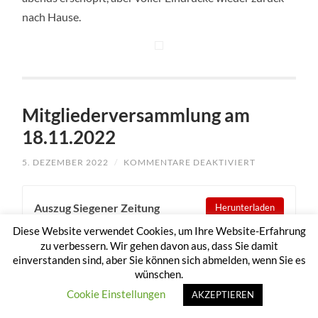
nach Hause.
Mitgliederversammlung am
18.11.2022
5. DEZEMBER 2022
/
KOMMENTARE DEAKTIVIERT
FÜR
MITGLIEDER
AM
18.11.2022
Auszug Siegener Zeitung
Herunterladen
Diese Website verwendet Cookies, um Ihre Website-Erfahrung
zu verbessern. Wir gehen davon aus, dass Sie damit
Vorsitzender Ansgar Eichert konnte zahlreiche
einverstanden sind, aber Sie können sich abmelden, wenn Sie es
wünschen.
Anwesende zur Mitgliederversammlung im Proberaum
Cookie Einstellungen
Alte Kapelle begrüßen. Im Jahresbericht konnte auf ein
AKZEPTIEREN
ereignisreiches Jahr 2022 zurückgeblickt werden. So