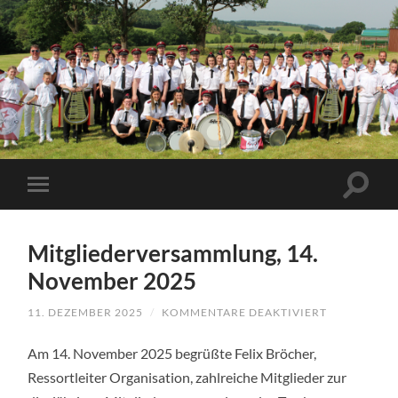
Mitgliederversammlung, 14.
November 2025
11. DEZEMBER 2025
/
KOMMENTARE DEAKTIVIERT
FÜR
MITGLIEDE
14.
Am 14. November 2025 begrüßte Felix Bröcher,
NOVEMBER
2025
Ressortleiter Organisation, zahlreiche Mitglieder zur