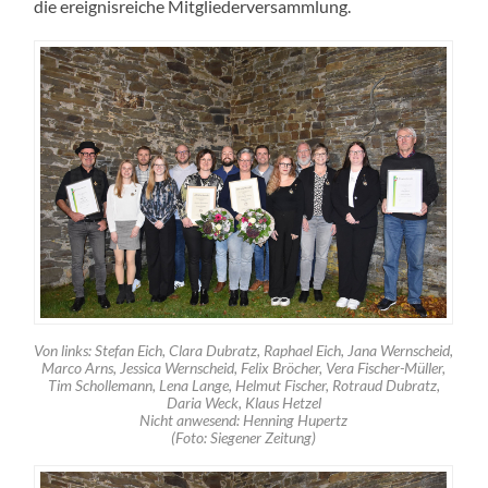
die ereignisreiche Mitgliederversammlung.
Von links: Stefan Eich, Clara Dubratz, Raphael Eich, Jana Wernscheid,
Marco Arns, Jessica Wernscheid, Felix Bröcher, Vera Fischer-Müller,
Tim Schollemann, Lena Lange, Helmut Fischer, Rotraud Dubratz,
Daria Weck, Klaus Hetzel
Nicht anwesend: Henning Hupertz
(Foto: Siegener Zeitung)