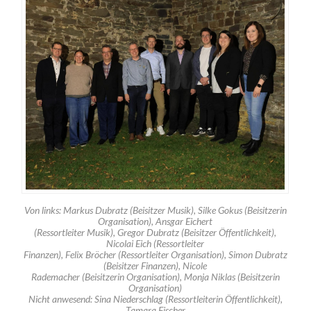
Von links: Markus Dubratz (Beisitzer Musik), Silke Gokus (Beisitzerin
Organisation), Ansgar Eichert
(Ressortleiter Musik), Gregor Dubratz (Beisitzer Öffentlichkeit),
Nicolai Eich (Ressortleiter
Finanzen), Felix Bröcher (Ressortleiter Organisation), Simon Dubratz
(Beisitzer Finanzen), Nicole
Rademacher (Beisitzerin Organisation), Monja Niklas (Beisitzerin
Organisation)
Nicht anwesend: Sina Niederschlag (Ressortleiterin Öffentlichkeit),
Tamara Fischer