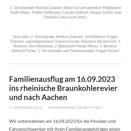
2. Vorsitzender Markus Dubratz (links) mit den geehrten Mitgliedern
Maik Niklas, Steffen Hoffmann, Carolin Solbach, Ansgar Eichert und
Dominik Gokus (von links).
Von Links: 2. Vorsitzender Markus Dubratz, Schriftführer Gregor
Dubratz, Jugendsprecherin Tamara Fischer, Kassierer Nicolai Eich, 1.
Beisitzer Jens Alteköster, 2. Beisitzerin Monja Niklas, 3. Beisitzer
Helmut Fischer, 1. Vorsitzender und Tambourmajor Ansgar Eichert
Familienausflug am 16.09.2023
ins rheinische Braunkohlerevier
und nach Aachen
5. OKTOBER 2023
/
KOMMENTARE DEAKTIVIERT
FÜR
FAMILIENAUS
AM
Wir unternahmen am 16.09.2023 für die Musiker und
16.09.2023
INS
Fahnenschwenker mit ihren Familienangehörigen einen
RHEINISCHE