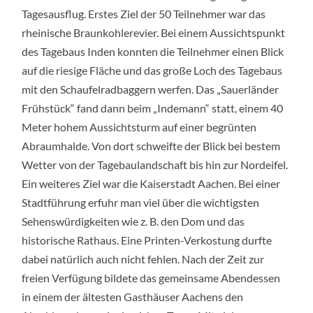
BRAUNKOHLE
Tagesausflug. Erstes Ziel der 50 Teilnehmer war das
UND
NACH
rheinische Braunkohlerevier. Bei einem Aussichtspunkt
AACHEN
des Tagebaus Inden konnten die Teilnehmer einen Blick
auf die riesige Fläche und das große Loch des Tagebaus
mit den Schaufelradbaggern werfen. Das „Sauerländer
Frühstück“ fand dann beim „Indemann“ statt, einem 40
Meter hohem Aussichtsturm auf einer begrünten
Abraumhalde. Von dort schweifte der Blick bei bestem
Wetter von der Tagebaulandschaft bis hin zur Nordeifel.
Ein weiteres Ziel war die Kaiserstadt Aachen. Bei einer
Stadtführung erfuhr man viel über die wichtigsten
Sehenswürdigkeiten wie z. B. den Dom und das
historische Rathaus. Eine Printen-Verkostung durfte
dabei natürlich auch nicht fehlen. Nach der Zeit zur
freien Verfügung bildete das gemeinsame Abendessen
in einem der ältesten Gasthäuser Aachens den