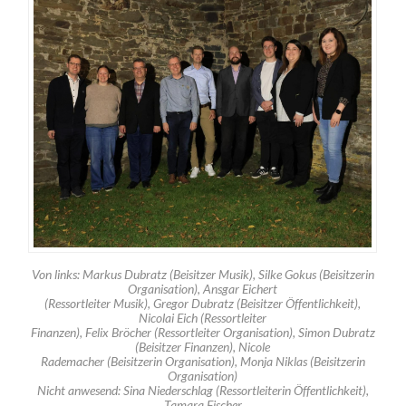
Von links: Markus Dubratz (Beisitzer Musik), Silke Gokus (Beisitzerin
Organisation), Ansgar Eichert
(Ressortleiter Musik), Gregor Dubratz (Beisitzer Öffentlichkeit),
Nicolai Eich (Ressortleiter
Finanzen), Felix Bröcher (Ressortleiter Organisation), Simon Dubratz
(Beisitzer Finanzen), Nicole
Rademacher (Beisitzerin Organisation), Monja Niklas (Beisitzerin
Organisation)
Nicht anwesend: Sina Niederschlag (Ressortleiterin Öffentlichkeit),
Tamara Fischer