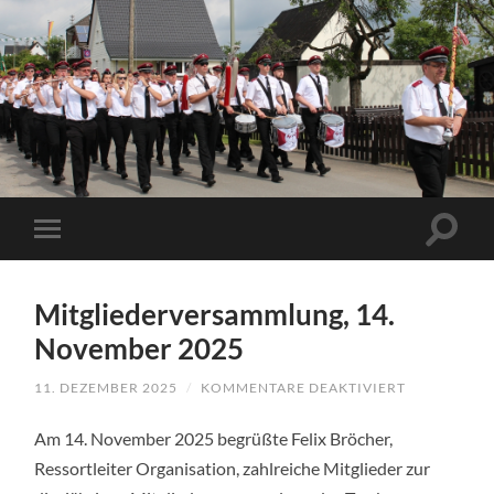
Mitgliederversammlung, 14.
November 2025
11. DEZEMBER 2025
/
KOMMENTARE DEAKTIVIERT
FÜR
MITGLIEDE
14.
Am 14. November 2025 begrüßte Felix Bröcher,
NOVEMBER
2025
Ressortleiter Organisation, zahlreiche Mitglieder zur