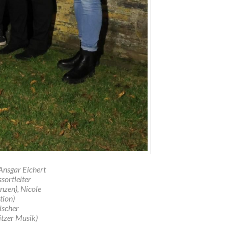
 Ansgar Eichert
sortleiter
nzen), Nicole
tion)
ischer
sitzer Musik)