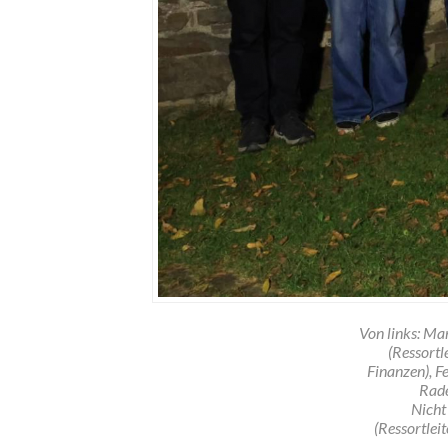
Von links: Mar
(Ressortl
Finanzen), F
Rade
Nicht
(Ressortleit