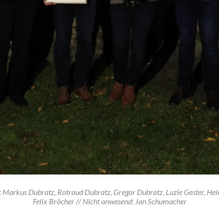
: Markus Dubratz, Rotraud Dubratz, Gregor Dubratz, Luzie Gester, Hei
Felix Bröcher // Nicht anwesend: Jan Schumacher