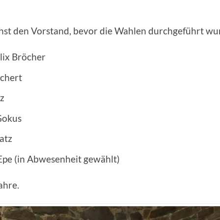
hst den Vorstand, bevor die Wahlen durchgeführt wu
lix Bröcher
ichert
z
 Gokus
atz
a Epe (in Abwesenheit gewählt)
ahre.