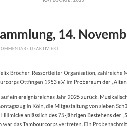
sammlung, 14. Novemb
KOMMENTARE DEAKTIVIERT
FÜR
MITGLIEDERVERSAMMLUNG,
14.
NOVEMBER
2025
x Bröcher, Ressortleiter Organisation, zahlreiche Mi
corps Ottfingen 1953 e.V. im Proberaum der „Alten 
n auf ein ereignisreiches Jahr 2025 zurück. Musikali
tagszug in Köln, die Mitgestaltung von sieben Schü
 Hillmicke anlässlich des 75-jährigen Bestehens der 
 war das Tambourcorps vertreten. Ein Probenachmitt