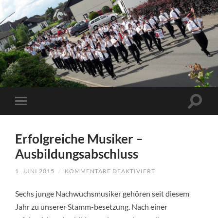
Erfolgreiche Musiker –
Ausbildungsabschluss
1. JUNI 2015
/
KOMMENTARE DEAKTIVIERT
FÜR
ERFOLGREICHE
MUSIKER
Sechs junge Nachwuchsmusiker gehören seit diesem
–
AUSBILDUNGSABSC
Jahr zu unserer Stamm-besetzung. Nach einer