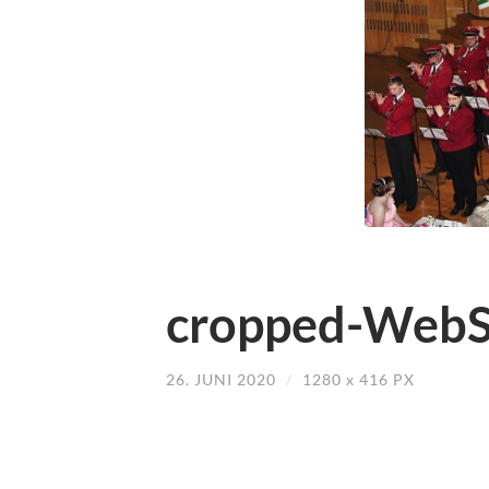
cropped-WebSl
26. JUNI 2020
/
1280
x
416 PX