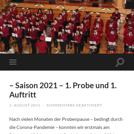
– Saison 2021 – 1. Probe und 1.
Auftritt
2. AUGUST 2021
/
KOMMENTARE DEAKTIVIERT
FÜR
–
SAISON
Nach vielen Monaten der Probenpause – bedingt durch
2021
–
die Corona-Pandemie – konnten wir erstmals am
1.
PROBE