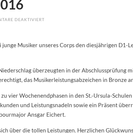
2016
TARE DEAKTIVIERT
FÜR
D1-
LEHRGANG
2016
i junge Musiker unseres Corps den diesjährigen D1-
 Niederschlag überzeugten in der Abschlussprüfung mi
berechtigt, das Musikerleistungsabzeichen in Bronze a
te zu vier Wochenendphasen in den St.-Ursula-Schule
 Urkunden und Leistungsnadeln sowie ein Präsent über
ourmajor Ansgar Eichert.
sich über die tollen Leistungen. Herzlichen Glückwun