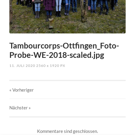
Tambourcorps-Ottfingen_Foto-
Probe-WE-2018-scaled.jpg
11. JULI 2020
2560
x
1920 PX
« Vorheriger
Nächster
»
Kommentare sind geschlossen.