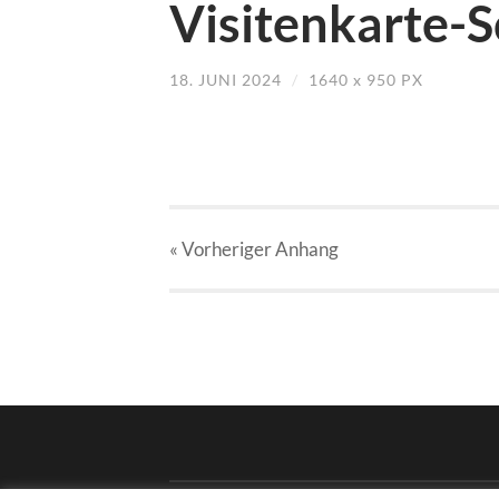
Visitenkarte-
18. JUNI 2024
/
1640
x
950 PX
« Vorheriger
Anhang