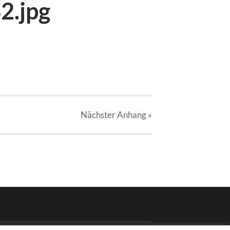
2.jpg
Nächster
Anhang
»