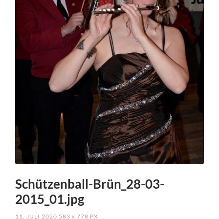
Schützenball-Brün_28-03-
2015_01.jpg
11. JULI 2020
583
x
778 PX