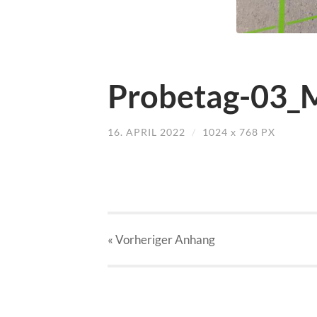
Probetag-03_M
16. APRIL 2022
/
1024
x
768 PX
« Vorheriger
Anhang