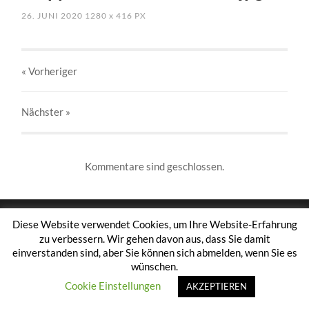
26. JUNI 2020
1280
x
416 PX
« Vorheriger
Nächster
»
Kommentare sind geschlossen.
Diese Website verwendet Cookies, um Ihre Website-Erfahrung
zu verbessern. Wir gehen davon aus, dass Sie damit
© 2026
TAMBOURCORPS OTTFINGEN 1953 E.V.
HOCH
einverstanden sind, aber Sie können sich abmelden, wenn Sie es
↑
wünschen.
Cookie Einstellungen
AKZEPTIEREN