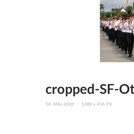
cropped-SF-Ot
10. MAI 2020
/
1280
x
416 PX