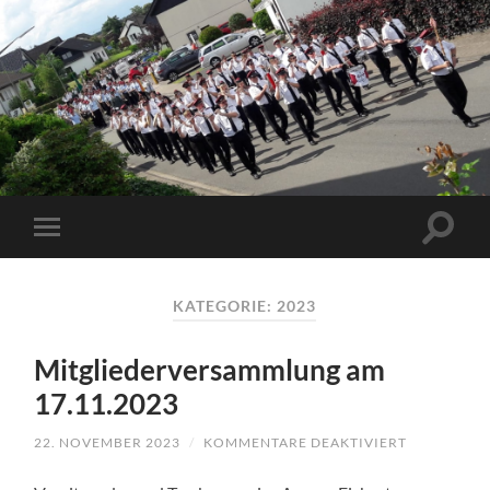
KATEGORIE:
2023
Mitgliederversammlung am
17.11.2023
22. NOVEMBER 2023
/
KOMMENTARE DEAKTIVIERT
FÜR
MITGLIED
AM