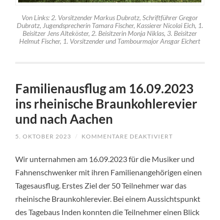
Von Links: 2. Vorsitzender Markus Dubratz, Schriftführer Gregor
Dubratz, Jugendsprecherin Tamara Fischer, Kassierer Nicolai Eich, 1.
Beisitzer Jens Alteköster, 2. Beisitzerin Monja Niklas, 3. Beisitzer
Helmut Fischer, 1. Vorsitzender und Tambourmajor Ansgar Eichert
Familienausflug am 16.09.2023
ins rheinische Braunkohlerevier
und nach Aachen
5. OKTOBER 2023
/
KOMMENTARE DEAKTIVIERT
FÜR
FAMILIENAUS
AM
Wir unternahmen am 16.09.2023 für die Musiker und
16.09.2023
INS
Fahnenschwenker mit ihren Familienangehörigen einen
RHEINISCHE
BRAUNKOHLE
Tagesausflug. Erstes Ziel der 50 Teilnehmer war das
UND
NACH
rheinische Braunkohlerevier. Bei einem Aussichtspunkt
AACHEN
des Tagebaus Inden konnten die Teilnehmer einen Blick