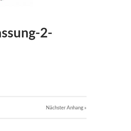
assung-2-
Nächster
Anhang
»