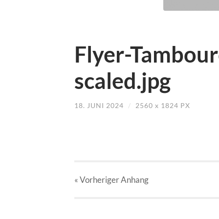
Flyer-Tambour
scaled.jpg
18. JUNI 2024
/
2560
x
1824 PX
« Vorheriger
Anhang