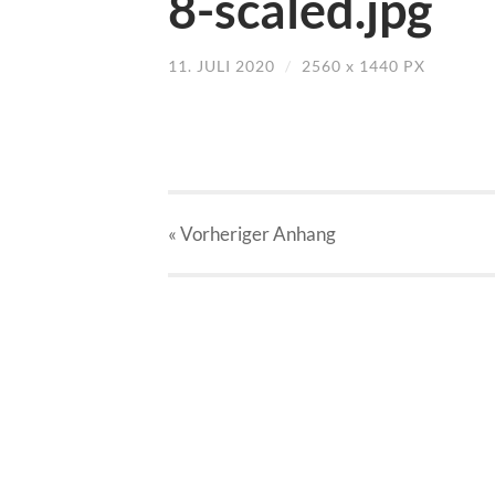
8-scaled.jpg
11. JULI 2020
/
2560
x
1440 PX
« Vorheriger
Anhang