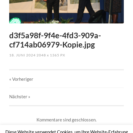
d3f5a98f-9f4e-4fd3-909a-
cf714ab06979-Kopie.jpg
18. JUNI 2024
2048
x
1365 PX
« Vorheriger
Nächster
»
Kommentare sind geschlossen.
Diese Website verwendet Cookies, um Ihre Website-Erfahrung