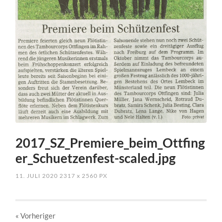
2017_SZ_Premiere_beim_Ottfing
er_Schuetzenfest-scaled.jpg
11. JULI 2020
2317
x
2560 PX
« Vorheriger